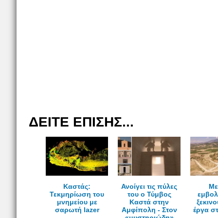
ΔΕΙΤΕ ΕΠΙΣΗΣ...
Καστάς:
Ανοίγει τις πύλες
Mε
Τεκμηρίωση του
του ο Τύμβος
εμβολ
μνημείου με
Καστά στην
ξεκινο
σαρωτή lazer
Αμφίπολη - Στον
έργα σ
«μυστηριώδη»