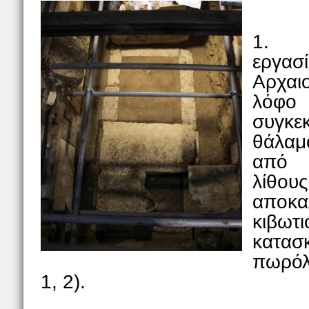
1. Σ
εργασ
Αρχαι
λόφ
συγκε
θάλαμ
από 
λίθο
αποκ
κιβω
κατα
πωρόλ
1, 2).