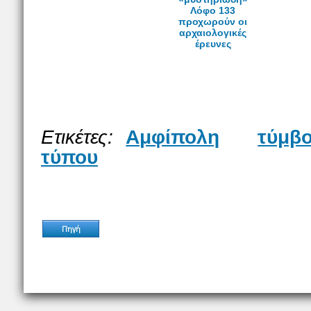
Λόφο 133
προχωρούν οι
αρχαιολογικές
έρευνες
Ετικέτες:
Αμφίπολη
τύμβ
τύπου
Πηγή