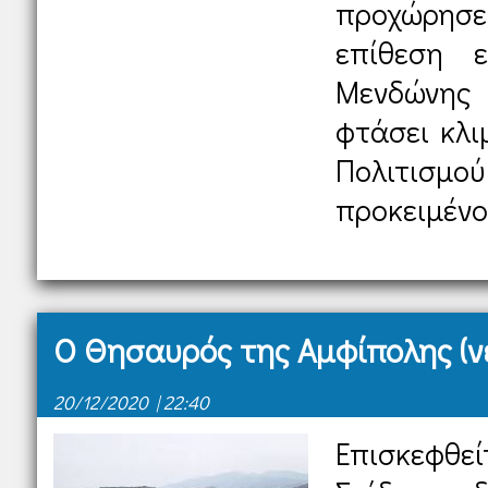
προχώρησε
επίθεση ε
Μενδώνης
φτάσει κλι
Πολιτισμ
προκειμένο.
Ο Θησαυρός της Αμφίπολης (νέ
20/12/2020 | 22:40
Επισκεφθε