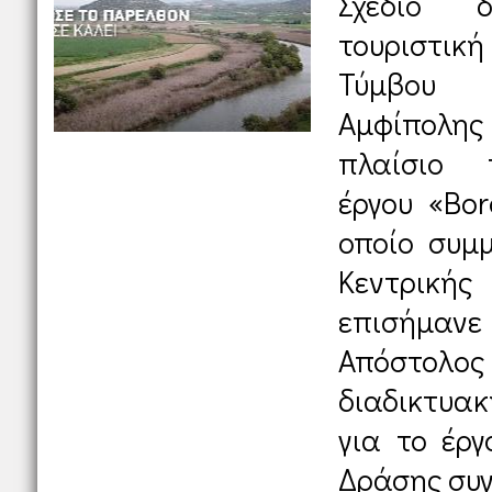
Σχέδιο 
τουριστι
Τύμβου 
Αμφίπολης
πλαίσιο 
έργου «Bor
οποίο συμμ
Κεντρική
επισήμανε
Απόστολος
διαδικτυα
για το έργ
Δράσης συγ