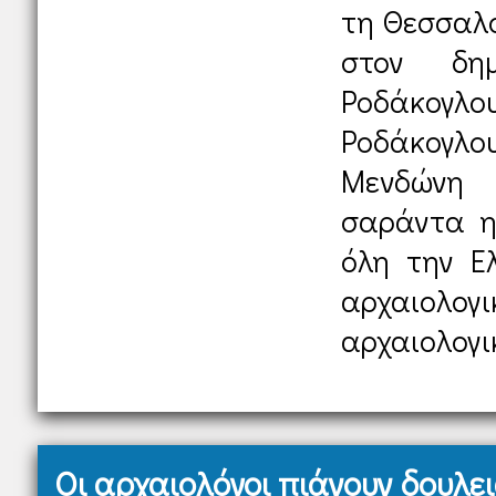
τη Θεσσαλο
στον δημ
Ροδάκο
Ροδάκογλο
Μενδώνη ό
σαράντα η
όλη την Ε
αρχαιο
αρχαιολογικ
Οι αρχαιολόγοι πιάνουν δουλε