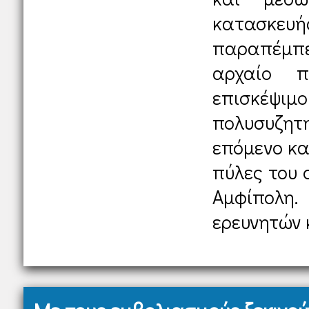
κατασκ
παραπέμπε
αρχαίο π
επισκέψιμ
πολυσυζη
επόμενο καλ
πύλες του 
Αμφίπολη.
ερευνητών κ