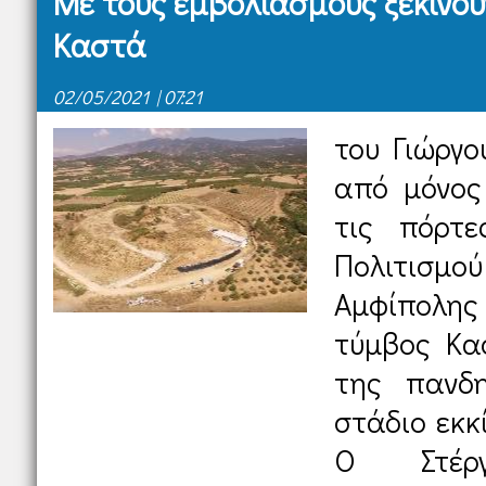
Mε τους εμβολιασμούς ξεκινού
Καστά
02/05/2021 | 07:21
του Γιώργο
από μόνος 
τις πόρτε
Πολιτισ
Αμφίπολης 
τύμβος Κα
της πανδη
στάδιο εκκ
Ο Στέργ