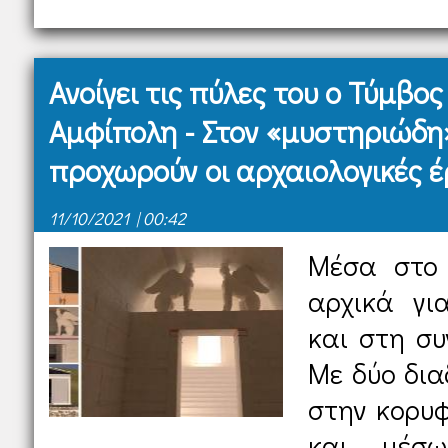
Ανοίγει τις πύλες του ο Τύμβο
Αμφίπολη - Στον «μυστηριώδη
προχωρούν οι αρχαιολογικές έ
11/10/2021 | 00:42
Μέσα στο 
αρχικά γι
και στη συ
Με δύο δια
στην κορυ
και μέσω