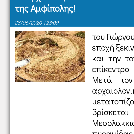
της Αμφίπολης!
28/06/2020 | 23:09
του Γιώργο
εποχή ξεκι
και την το
επίκεντρο
Μετά τον
αρχαιολ
μετατοπίζο
βρίσκετα
Μεσολακκι
πυραμίδας