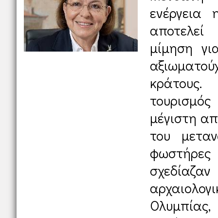
ενέργεια 
αποτελεί
μίμηση γι
αξιωματο
κράτους
τουρισμό
μέγιστη απ
του μεταν
φωστήρε
σχεδίαζα
αρχαιολογι
Ολυμπία