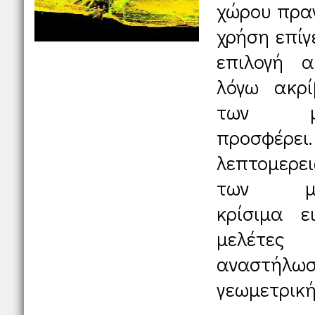
χώρου πρα
χρήση επίγ
επιλογή 
λόγω ακρίβ
των μ
προσφέ
λεπτομερε
των με
κρίσιμα ε
μελέτες
αναστή
γεωμετρική 