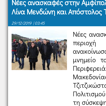
Νέες ανασκαφές στην Αμφίπο
Λίνα Μενδώνη και Απόστολος 
29/12/2019 | 03:45
Νέες ανασ
περιοχή
ανακοίνω
μνημείο τ
Περιφερε
Μακεδον
Τζιτζικώσ
Πολιτισμού
τη σύσκεψη