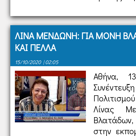
ΛΙΝΑ ΜΕΝΔΩΝΗ: ΓΙΑ ΜΟΝΗ Β
ΚΑΙ ΠΕΛΛΑ
15/10/2020 | 02:05
Αθήνα, 1
Συνέντευ
Πολιτισμο
Λίνας Μ
Βλατάδων
στην εκπο