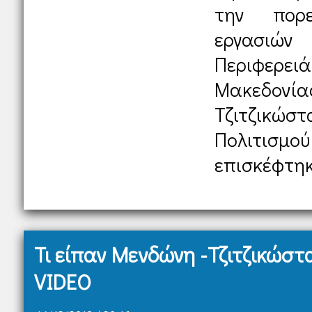
την πορε
εργασιών
Περιφερε
Μακεδον
Τζιτζικώσ
Πολιτισμ
επισκέφτηκα
Τι είπαν Μενδώνη -Τζιτζικώστ
VIDEO